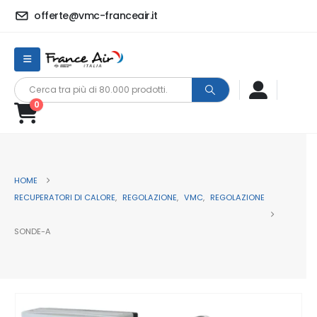
offerte@vmc-franceair.it
0
HOME
RECUPERATORI DI CALORE
,
REGOLAZIONE
,
VMC
,
REGOLAZIONE
SONDE-A