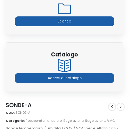
Scarica
Catalogo
Accedi al catalogo
SONDE-A
COD:
SONDE-A
Categorie:
Recuperatori di calore
,
Regolazione
,
Regolazione
,
VMC
Sonde temperatura / umidità / CO2 / VOC per elettronica v7