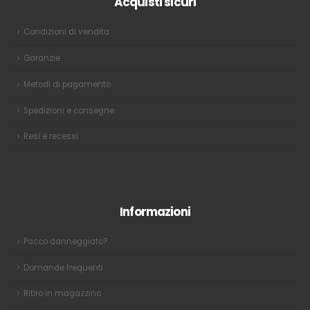
Acquisti sicuri
Condizioni di vendita
Garanzie
Metodi di pagamento
Spedizioni e consegne
Resi e recessi
Informazioni
Pacco danneggiato?
Domande frequenti
Ritiro in magazzino