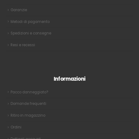
Garanzie
Metodi di pagamento
Spedizioni e consegne
Resi e recessi
Informazioni
Pacco danneggiato?
Domande frequenti
Ritiro in magazzino
Ordini
Dettagli account