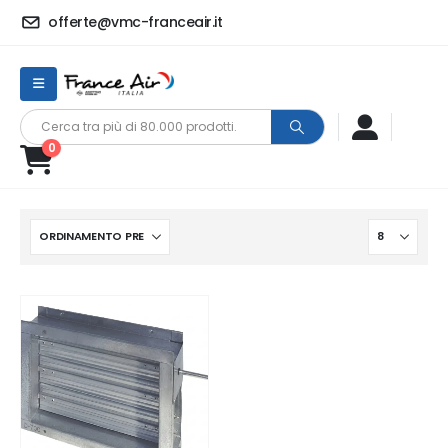
offerte@vmc-franceair.it
0