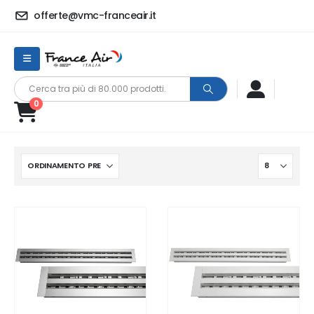
offerte@vmc-franceair.it
0