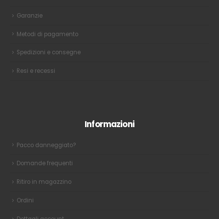
Garanzie
Metodi di pagamento
Spedizioni e consegne
Resi e recessi
Informazioni
Pacco danneggiato?
Domande frequenti
Ritiro in magazzino
Ordini
Dettagli account